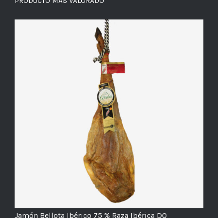
PRODUCTO MÁS VALORADO
Jamón Bellota Ibérico 75 % Raza Ibérica DO