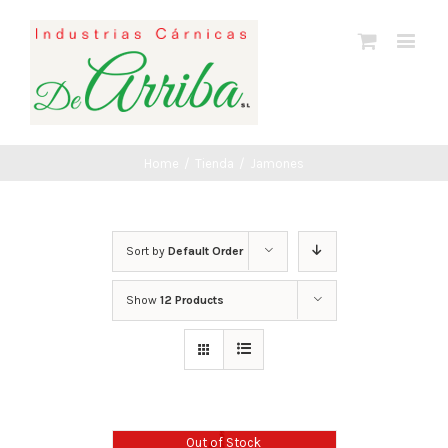
Home
/
Tienda
/
Jamones
Sort by
Default Order
Show
12 Products
Out of Stock