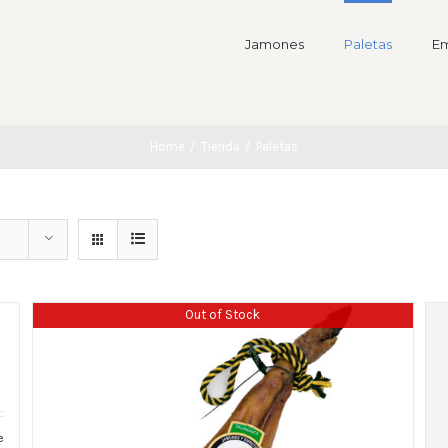
Jamones
Paletas
Em
Home
/
Tienda
/
Paletas
Out of Stock
e