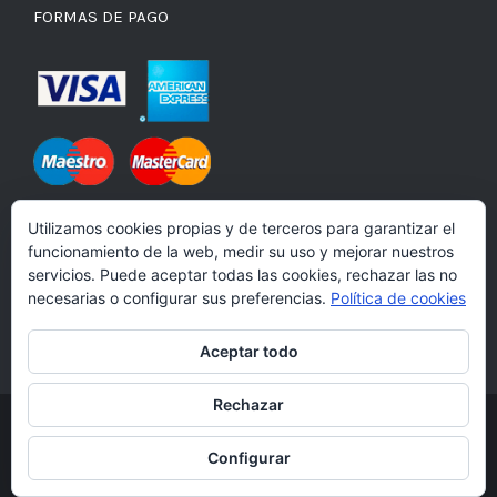
FORMAS DE PAGO
Utilizamos cookies propias y de terceros para garantizar el
funcionamiento de la web, medir su uso y mejorar nuestros
Precios válidos para la península
servicios. Puede aceptar todas las cookies, rechazar las no
necesarias o configurar sus preferencias.
Política de cookies
Aceptar todo
Rechazar
© Copyright 2012 -
2026 | All Rights Reserved
Configurar